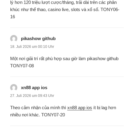
lý hơn 120 triệu lượt cược/tháng, trải dài trên các phân
khúc như thể thao, casino live, slots và xổ số. TONY06-
16
pikashow github
sagt:
18. Juli 2026 um 00:10 Uhr
Một nơi giải trí rất phù hợp sau giờ làm pikashow github
TONY07-08
xn88 app ios
sagt:
27. Juli 2026 um 09:43 Uhr
Theo cảm nhận của mình thì
xn88 app ios
ít bị lag hơn
nhiều nơi khác. TONY07-20