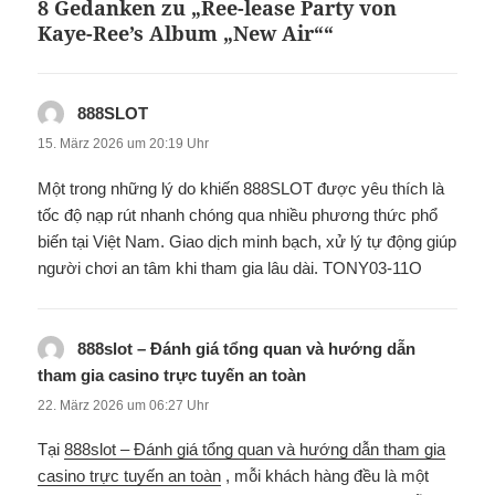
8 Gedanken zu „Ree-lease Party von
Kaye-Ree’s Album „New Air““
888SLOT
sagt:
15. März 2026 um 20:19 Uhr
Một trong những lý do khiến 888SLOT được yêu thích là
tốc độ nạp rút nhanh chóng qua nhiều phương thức phổ
biến tại Việt Nam. Giao dịch minh bạch, xử lý tự động giúp
người chơi an tâm khi tham gia lâu dài. TONY03-11O
888slot – Đánh giá tổng quan và hướng dẫn
tham gia casino trực tuyến an toàn
sagt:
22. März 2026 um 06:27 Uhr
Tại
888slot – Đánh giá tổng quan và hướng dẫn tham gia
casino trực tuyến an toàn
, mỗi khách hàng đều là một