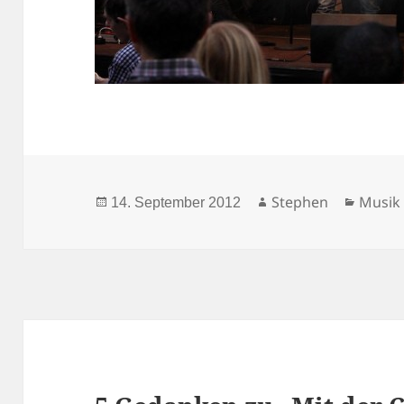
Veröffentlicht
Autor
Katego
Stephen
Musik
14. September 2012
am