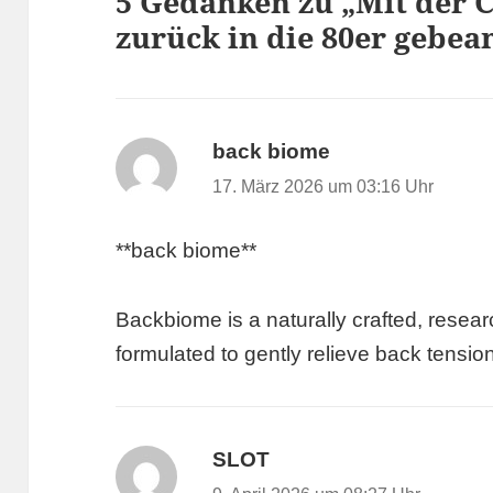
5 Gedanken zu „Mit der 
zurück in die 80er gebea
back biome
sagt:
17. März 2026 um 03:16 Uhr
**back biome**
Backbiome is a naturally crafted, rese
formulated to gently relieve back tensio
SLOT
sagt: