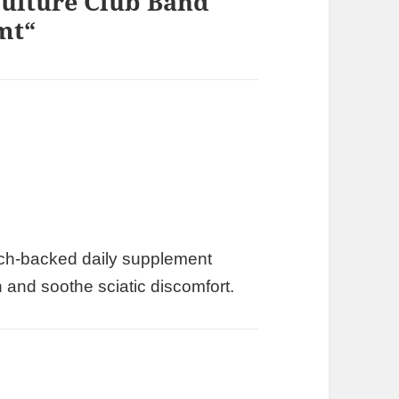
Culture Club Band
mt“
arch-backed daily supplement
n and soothe sciatic discomfort.