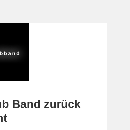
lub Band zurück
mt