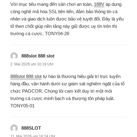
Với mục tiêu mang đến sân chơi an toàn,
188V
áp dụng
công nghệ mã hóa SSL tiên tiến, đảm bảo thông tin cá
nhân và giao dịch luôn được bảo vệ tuyệt đối. Đây là yếu
tố then chốt giúp nền tảng này giữ được uy tín trên thị
trường cá cược. TONY04-28
888slot 888 slot
sagt:
2. Mai 2026 um 10:19 Uhr
888slot 888 slot
tự hào là thương hiệu giải trí trực tuyến
hàng đầu, vận hành dưới sự giám sát nghiêm ngặt của tổ
chức PAGCOR. Chúng tôi cam kết duy trì một môi
trường cá cược minh bạch và thượng tôn pháp luật.
TONY05-01
888SLOT
sagt:
11. Mai 2026 um 16:24 Uhr