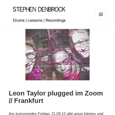
MENÜ
UND
WIDGETS
Leon Taylor plugged im Zoom
// Frankfurt
Am kommenden Freitag, 21.09.12 gibt unser kleines und