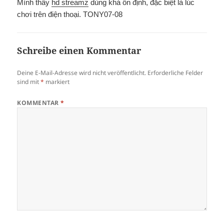
Mình thấy
hd streamz
dùng khá ổn định, đặc biệt là lúc
chơi trên điện thoại. TONY07-08
Schreibe einen Kommentar
Deine E-Mail-Adresse wird nicht veröffentlicht.
Erforderliche Felder
sind mit
*
markiert
KOMMENTAR
*