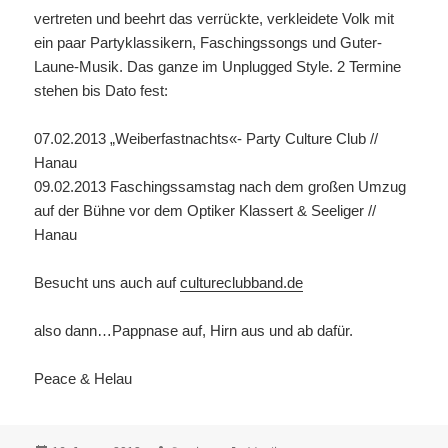
vertreten und beehrt das verrückte, verkleidete Volk mit
ein paar Partyklassikern, Faschingssongs und Guter-
Laune-Musik. Das ganze im Unplugged Style. 2 Termine
stehen bis Dato fest:
07.02.2013 „Weiberfastnachts«- Party Culture Club //
Hanau
09.02.2013 Faschingssamstag nach dem großen Umzug
auf der Bühne vor dem Optiker Klassert & Seeliger //
Hanau
Besucht uns auch auf
cultureclubband.de
also dann…Pappnase auf, Hirn aus und ab dafür.
Peace & Helau