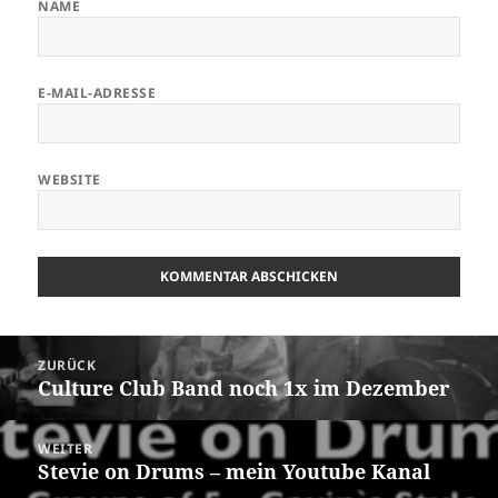
NAME
E-MAIL-ADRESSE
WEBSITE
Beitragsnavigation
ZURÜCK
Culture Club Band noch 1x im Dezember
Vorheriger
Beitrag:
WEITER
Stevie on Drums – mein Youtube Kanal
Nächster
Beitrag: