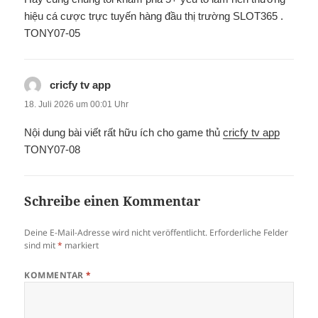
hiệu cá cược trực tuyến hàng đầu thị trường SLOT365 .
TONY07-05
cricfy tv app
sagt:
18. Juli 2026 um 00:01 Uhr
Nội dung bài viết rất hữu ích cho game thủ
cricfy tv app
TONY07-08
Schreibe einen Kommentar
Deine E-Mail-Adresse wird nicht veröffentlicht.
Erforderliche Felder
sind mit
*
markiert
KOMMENTAR
*