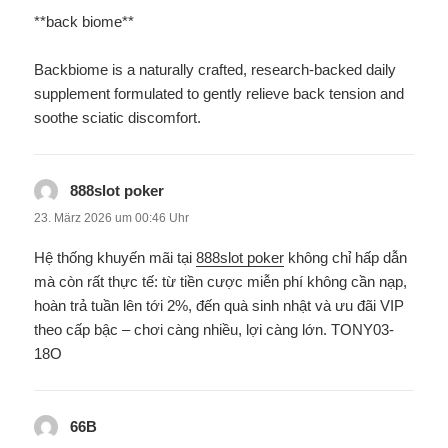
**back biome**
Backbiome is a naturally crafted, research-backed daily
supplement formulated to gently relieve back tension and
soothe sciatic discomfort.
888slot poker
sagt:
23. März 2026 um 00:46 Uhr
Hệ thống khuyến mãi tại
888slot poker
không chỉ hấp dẫn
mà còn rất thực tế: từ tiền cược miễn phí không cần nạp,
hoàn trả tuần lên tới 2%, đến quà sinh nhật và ưu đãi VIP
theo cấp bậc – chơi càng nhiều, lợi càng lớn. TONY03-
18O
66B
sagt: