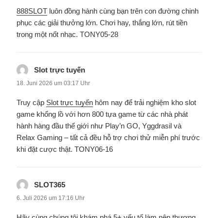
888SLOT
luôn đồng hành cùng bạn trên con đường chinh
phục các giải thưởng lớn. Chơi hay, thắng lớn, rút tiền
trong một nốt nhạc. TONY05-28
Slot trực tuyến
sagt:
18. Juni 2026 um 03:17 Uhr
Truy cập
Slot trực tuyến
hôm nay để trải nghiệm kho slot
game khổng lồ với hơn 800 tựa game từ các nhà phát
hành hàng đầu thế giới như Play’n GO, Yggdrasil và
Relax Gaming – tất cả đều hỗ trợ chơi thử miễn phí trước
khi đặt cược thật. TONY06-16
SLOT365
sagt:
6. Juli 2026 um 17:16 Uhr
Hãy cùng chúng tôi khám phá 5+ yếu tố làm nên thương