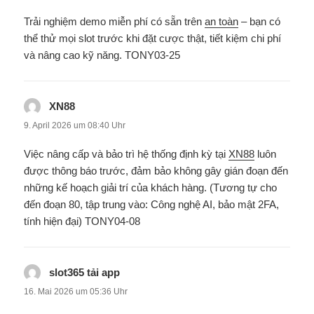
Trải nghiệm demo miễn phí có sẵn trên
an toàn
– bạn có
thể thử mọi slot trước khi đặt cược thật, tiết kiệm chi phí
và nâng cao kỹ năng. TONY03-25
XN88
sagt:
9. April 2026 um 08:40 Uhr
Việc nâng cấp và bảo trì hệ thống định kỳ tại
XN88
luôn
được thông báo trước, đảm bảo không gây gián đoạn đến
những kế hoạch giải trí của khách hàng. (Tương tự cho
đến đoạn 80, tập trung vào: Công nghệ AI, bảo mật 2FA,
tính hiện đại) TONY04-08
slot365 tải app
sagt:
16. Mai 2026 um 05:36 Uhr