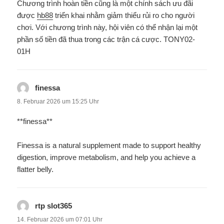
Chương trình hoàn tiền cũng là một chính sách ưu đãi
được
hb88
triển khai nhằm giảm thiểu rủi ro cho người
chơi. Với chương trình này, hội viên có thể nhận lại một
phần số tiền đã thua trong các trận cá cược. TONY02-
01H
finessa
sagt:
8. Februar 2026 um 15:25 Uhr
**finessa**
Finessa is a natural supplement made to support healthy
digestion, improve metabolism, and help you achieve a
flatter belly.
rtp slot365
sagt:
14. Februar 2026 um 07:01 Uhr