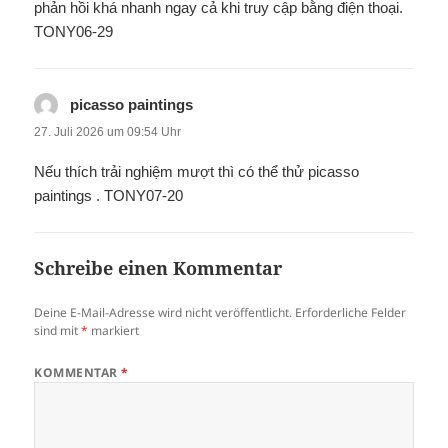
phản hồi khá nhanh ngay cả khi truy cập bằng điện thoại.
TONY06-29
picasso paintings
sagt:
27. Juli 2026 um 09:54 Uhr
Nếu thích trải nghiệm mượt thì có thể thử picasso
paintings . TONY07-20
Schreibe einen Kommentar
Deine E-Mail-Adresse wird nicht veröffentlicht.
Erforderliche Felder
sind mit
*
markiert
KOMMENTAR
*