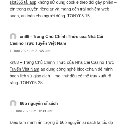
slot365 tải app
không sử dụng cookie theo dõi gây phiền –
tôn trọng quyền riêng tư và mang đến trải nghiệm web
sạch, an toàn cho người dùng. TONY05-15
xn88 - Trang Chủ Chính Thức của Nhà Cái
Casino Trực Tuyến Việt Nam
sagt:
1. Juni 2026 um 21:45 Uhr
xn88 – Trang Chủ Chính Thức của Nhà Cái Casino Trực
Tuyến Việt Nam
áp dụng công nghệ blockchain để minh
bạch lịch sử giao dịch – mọi thứ đều có thể truy xuất rõ
ràng. TONY05-28
66b nguyễn sĩ sách
sagt:
30. Juni 2026 um 18:39 Uhr
Điều làm mình ấn tượng ở 66b nguyễn sĩ sách là tốc độ